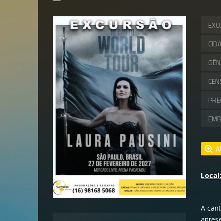
EXC
CID
GÊN
CEN
PRE
EM
A
Local
A cant
apres