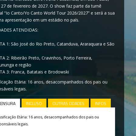
 27 de fevereiro de 2027. O show faz parte da turnê
al “Io Canto/Yo Canto World Tour 2026/2027” e será a sua
ira apresentação em um estádio no país.
DADES ATENDIDAS:
A 1: São José do Rio Preto, Catanduva, Araraquara e São
A 2: Ribeirão Preto, Cravinhos, Porto Ferreira,
sununga e região
A 3: Franca, Batatais e Brodowski
ficação Etária: 16 anos, desacompanhados dos pais ou
sáveis legais.
CENSURA
INCLUSO
OUTRAS CIDADES
INFOS
ssificação Etária: 16 anos, desacompanhados dos pais ou
ponsáveis legais.