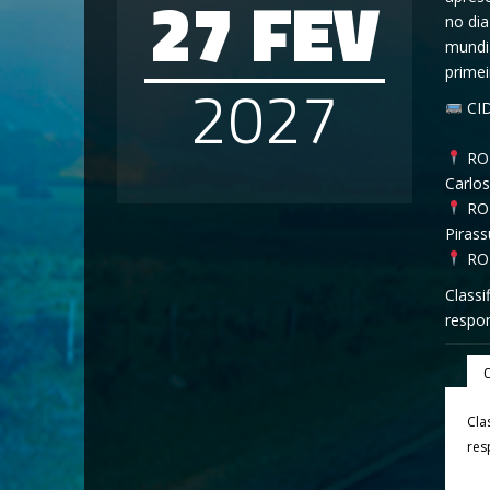
27 FEV
no dia
mundi
prime
2027
CI
⠀
ROT
Carlos
ROT
Piras
ROT
Classi
respon
Cla
res