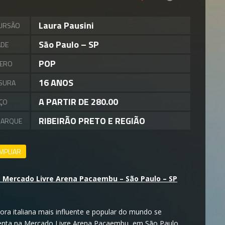
Laura Pausini
URSÃO
São Paulo – SP
ADE
POP
ERO
16 ANOS
SURA
A PARTIR DE 280.00
ÇO
RIBEIRÃO PRETO E REGIÃO
BARQUE
MPLIAR
: Mercado Livre Arena Pacaembu – São Paulo – SP
ora italiana mais influente e popular do mundo se
enta na Mercado Livre Arena Pacaembu, em São Paulo,