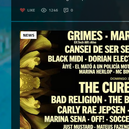
LIKE
1246
0
NEWS