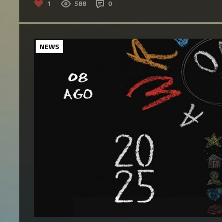
1
588
0
NEWS