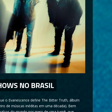
HOWS NO BRASIL
ue o Evanescence define The Bitter Truth, álbum
eiro de músicas inéditas em uma década). Bem
s palcos do mundo por meio de uma turnê, que,