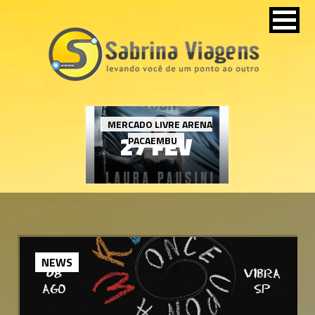
MERCADO LIVRE ARENA
27 FEV
PACAEMBU
NEWS