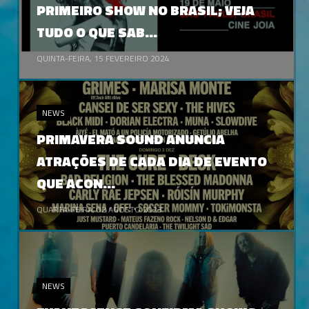
PRIMEIRO SHOW NO BRASIL; VEJA
TUDO O QUE SAB...
QUINTA-FEIRA, 15 FEVEREIRO 2024
NEWS
PRIMAVERA SOUND ANUNCIA
ATRAÇÕES DE CADA DIA DE EVENTO
QUE ACON...
QUARTA-FEIRA, 02 AGOSTO 2023
NEWS