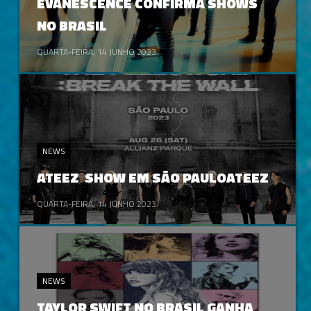
EVANESCENCE CONFIRMA SHOWS
NO BRASIL
QUARTA-FEIRA, 14 JUNHO 2023
NEWS
ATEEZ SHOW EM SÃO PAULOATEEZ
QUARTA-FEIRA, 14 JUNHO 2023
NEWS
TAYLOR SWIFT NO BRASIL GANHA