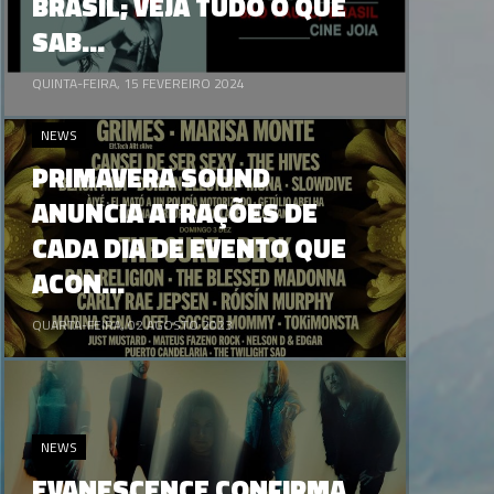
BRASIL; VEJA TUDO O QUE
SAB...
QUINTA-FEIRA, 15 FEVEREIRO 2024
NEWS
PRIMAVERA SOUND
ANUNCIA ATRAÇÕES DE
CADA DIA DE EVENTO QUE
ACON...
QUARTA-FEIRA, 02 AGOSTO 2023
NEWS
EVANESCENCE CONFIRMA