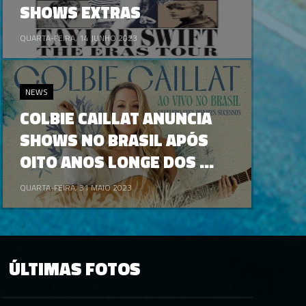
SHOWS EXTRAS
QUARTA-FEIRA, 14 JUNHO 2023
NEWS
COLBIE CAILLAT ANUNCIA
SHOWS NO BRASIL APÓS
OITO ANOS LONGE DOS ...
QUARTA-FEIRA, 31 MAIO 2023
ÚLTIMAS FOTOS